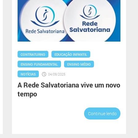
CONTRATURNO
EDUCAÇÃO INFANTIL
ENSINO FUNDAMENTAL
ENSINO MÉDIO
NOTÍCIAS
04/09/2025
A Rede Salvatoriana vive um novo
tempo
Continue lendo