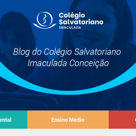
ental
Ensino Médio