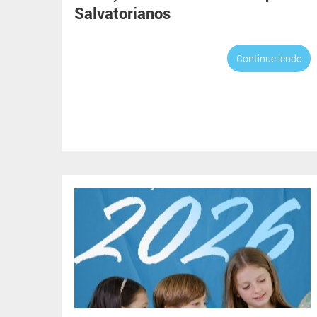
Salvatorianos
Continue lendo