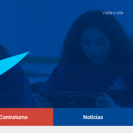
Visite o site
Contraturno
Notícias