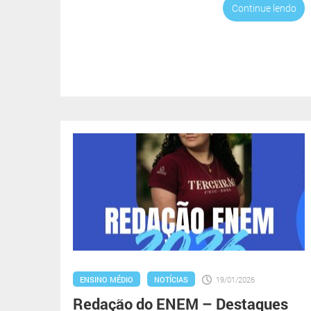
Continue lendo
ENSINO MÉDIO
NOTÍCIAS
19/01/2026
Redação do ENEM – Destaques