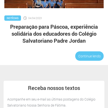
NOTÍCIAS
04/04/2023
Preparação para Páscoa, experiência
solidária dos educadores do Colégio
Salvatoriano Padre Jordan
Continue lendo
Receba
nossos
Receba nossos textos
textos
Acompanhe em seu e-mail as últimas postagens do Colégio
Salvatoriano Nossa Senhora de Fátima.