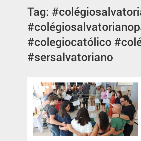
Tag: #colégiosalvator
#colégiosalvatorianop
#colegiocatólico #col
#sersalvatoriano