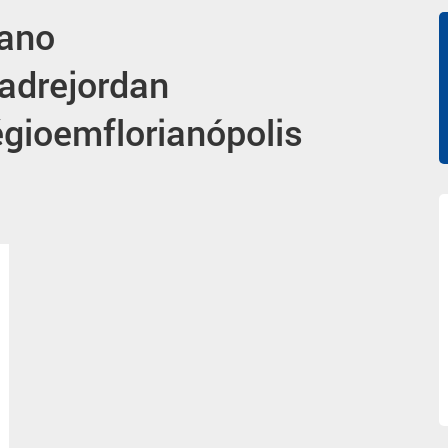
iano
adrejordan
égioemflorianópolis