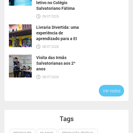
letivo no Colégio
Salvatoriano Fátima
09/07/2026
Livraria Divertida: uma
experiência de
aprendizado para a EI
08/07/2026
Visita das Irmãs
Salvatorianas aos 2º
anos
08/07/2026
Ver todos
Tags
DESTAQUES
60 ANOS
PRODUÇÃO TEXTUAL