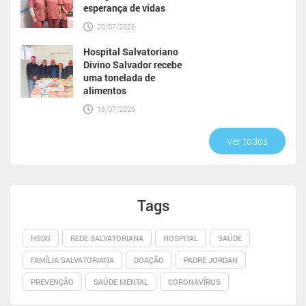
esperança de vidas
20/07/2026
Hospital Salvatoriano
Divino Salvador recebe
uma tonelada de
alimentos
16/07/2026
Ver todos
Tags
HSDS
REDE SALVATORIANA
HOSPITAL
SAÚDE
FAMÍLIA SALVATORIANA
DOAÇÃO
PADRE JORDAN
PREVENÇÃO
SAÚDE MENTAL
CORONAVÍRUS